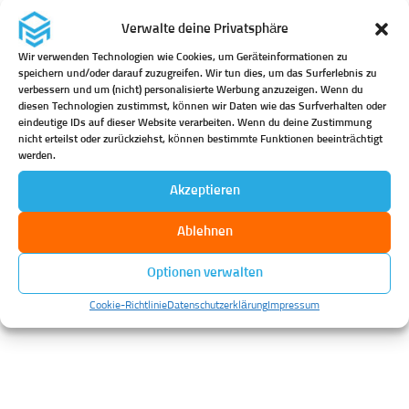
Ihrer Infrastruktur direkt bei Ihnen vor Ort:
Verwalte deine Privatsphäre
Wir verwenden Technologien wie Cookies, um Geräteinformationen zu
- Analyse und Optimierung bestehender Systeme
speichern und/oder darauf zuzugreifen. Wir tun dies, um das Surferlebnis zu
verbessern und um (nicht) personalisierte Werbung anzuzeigen. Wenn du
- Einrichtung und Betreuung von Serverräumen
diesen Technologien zustimmst, können wir Daten wie das Surfverhalten oder
eindeutige IDs auf dieser Website verarbeiten. Wenn du deine Zustimmung
- Sicherheits- und Backup-Konzepte
nicht erteilst oder zurückziehst, können bestimmte Funktionen beeinträchtigt
- Kontinuierlicher Betrieb und technischer Support
werden.
- Auf Wunsch Bereitstellung notwendiger Hardware
Akzeptieren
(Inhouse-Hosting)
Ablehnen
- Unser Versprechen -
Optionen verwalten
Aus stabil wird zukunftssicher – wir bringen Ihre Infrastruktur
Cookie-Richtlinie
Datenschutzerklärung
Impressum
aufs nächste Level
Volle Datenhoheit bei gleichzeitig professioneller